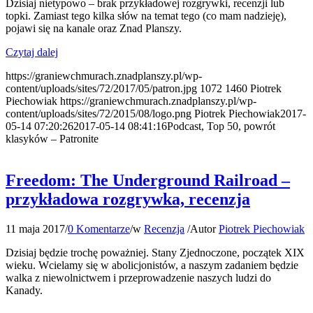
Dzisiaj nietypowo – brak przykładowej rozgrywki, recenzji lub
topki. Zamiast tego kilka słów na temat tego (co mam nadzieję),
pojawi się na kanale oraz Znad Planszy.
Czytaj dalej
https://graniewchmurach.znadplanszy.pl/wp-
content/uploads/sites/72/2017/05/patron.jpg
1072
1460
Piotrek
Piechowiak
https://graniewchmurach.znadplanszy.pl/wp-
content/uploads/sites/72/2015/08/logo.png
Piotrek Piechowiak
2017-
05-14 07:20:26
2017-05-14 08:41:16
Podcast, Top 50, powrót
klasyków – Patronite
Freedom: The Underground Railroad –
przykładowa rozgrywka, recenzja
11 maja 2017
/
0 Komentarze
/
w
Recenzja
/
Autor
Piotrek Piechowiak
Dzisiaj będzie trochę poważniej. Stany Zjednoczone, początek XIX
wieku. Wcielamy się w abolicjonistów, a naszym zadaniem będzie
walka z niewolnictwem i przeprowadzenie naszych ludzi do
Kanady.