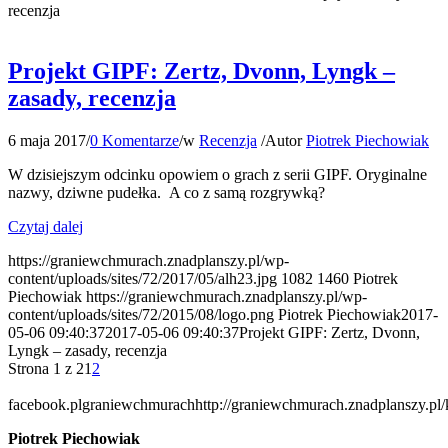
recenzja
Projekt GIPF: Zertz, Dvonn, Lyngk –
zasady, recenzja
6 maja 2017
/
0 Komentarze
/
w
Recenzja
/
Autor
Piotrek Piechowiak
W dzisiejszym odcinku opowiem o grach z serii GIPF. Oryginalne
nazwy, dziwne pudełka. A co z samą rozgrywką?
Czytaj dalej
https://graniewchmurach.znadplanszy.pl/wp-
content/uploads/sites/72/2017/05/alh23.jpg
1082
1460
Piotrek
Piechowiak
https://graniewchmurach.znadplanszy.pl/wp-
content/uploads/sites/72/2015/08/logo.png
Piotrek Piechowiak
2017-
05-06 09:40:37
2017-05-06 09:40:37
Projekt GIPF: Zertz, Dvonn,
Lyngk – zasady, recenzja
Strona 1 z 2
1
2
facebook.plgraniewchmurach
http://graniewchmurach.znadplanszy.pl/
Piotrek Piechowiak