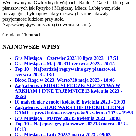
Wychowany na Gwiezdnych Wojnach, Baldur’s Gate i takich grach
planszowych jak Ryzyko i Magiczny Miecz. Lubię wszystkie
rodzaje gier, byle opowiadały ciekawą historię i dawały
przyjemność ludziom przy stole.
Najczęściej grywam z żoną (i dwoma kotami).
Granie w Chmurach
NAJNOWSZE WPISY
Gra Miesiąca – Czerwiec 2023
10 lipca 2023 - 17:51
Gra Miesiąca – Maj 2023
11 czerwca 2023 - 20:15
Top 10 – Najbardziej regrywalne gry planszowe
1
czerwca 2023 - 18:11
Blood Rage w 2023. Warto?
28 maja 2023 - 18:06
Zagrałem w : BIURO ŚLEDCZE: ŚLEDZTWA W
ARKHAM I INNE TAJEMNICE
13 kwietnia 2023 -
08:56
10 małych gier z mojej kolekcji
9 kwietnia 2023 - 20:03
Zagrałem w : STAR WARS THE DECKBUILDING
GAME + przykładowa rozgrywka
9 kwietnia 2023 - 19:58
Gra Miesiąca – Marzec 2023
5 kwietnia 2023 - 20:03
Top 10 – Najlepsze gry planszowe 2022
13 marca 2023 -
16:13
Gra Miesiąca – Luty 2023
7 marca 2023 - 09:03