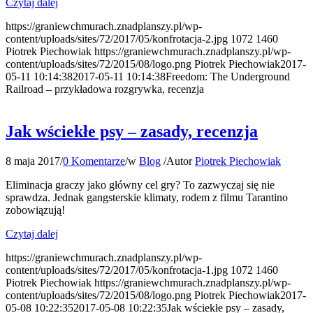
Czytaj dalej
https://graniewchmurach.znadplanszy.pl/wp-
content/uploads/sites/72/2017/05/konfrotacja-2.jpg
1072
1460
Piotrek Piechowiak
https://graniewchmurach.znadplanszy.pl/wp-
content/uploads/sites/72/2015/08/logo.png
Piotrek Piechowiak
2017-
05-11 10:14:38
2017-05-11 10:14:38
Freedom: The Underground
Railroad – przykładowa rozgrywka, recenzja
Jak wściekłe psy – zasady, recenzja
8 maja 2017
/
0 Komentarze
/
w
Blog
/
Autor
Piotrek Piechowiak
Eliminacja graczy jako główny cel gry? To zazwyczaj się nie
sprawdza. Jednak gangsterskie klimaty, rodem z filmu Tarantino
zobowiązują!
Czytaj dalej
https://graniewchmurach.znadplanszy.pl/wp-
content/uploads/sites/72/2017/05/konfrotacja-1.jpg
1072
1460
Piotrek Piechowiak
https://graniewchmurach.znadplanszy.pl/wp-
content/uploads/sites/72/2015/08/logo.png
Piotrek Piechowiak
2017-
05-08 10:22:35
2017-05-08 10:22:35
Jak wściekłe psy – zasady,