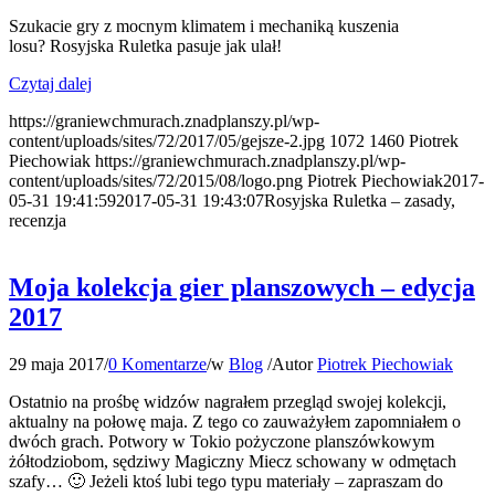
Szukacie gry z mocnym klimatem i mechaniką kuszenia
losu? Rosyjska Ruletka pasuje jak ulał!
Czytaj dalej
https://graniewchmurach.znadplanszy.pl/wp-
content/uploads/sites/72/2017/05/gejsze-2.jpg
1072
1460
Piotrek
Piechowiak
https://graniewchmurach.znadplanszy.pl/wp-
content/uploads/sites/72/2015/08/logo.png
Piotrek Piechowiak
2017-
05-31 19:41:59
2017-05-31 19:43:07
Rosyjska Ruletka – zasady,
recenzja
Moja kolekcja gier planszowych – edycja
2017
29 maja 2017
/
0 Komentarze
/
w
Blog
/
Autor
Piotrek Piechowiak
Ostatnio na prośbę widzów nagrałem przegląd swojej kolekcji,
aktualny na połowę maja. Z tego co zauważyłem zapomniałem o
dwóch grach. Potwory w Tokio pożyczone planszówkowym
żółtodziobom, sędziwy Magiczny Miecz schowany w odmętach
szafy… 🙂 Jeżeli ktoś lubi tego typu materiały – zapraszam do