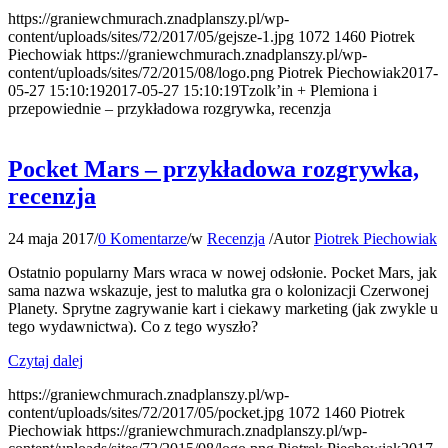
https://graniewchmurach.znadplanszy.pl/wp-
content/uploads/sites/72/2017/05/gejsze-1.jpg
1072
1460
Piotrek
Piechowiak
https://graniewchmurach.znadplanszy.pl/wp-
content/uploads/sites/72/2015/08/logo.png
Piotrek Piechowiak
2017-
05-27 15:10:19
2017-05-27 15:10:19
Tzolk’in + Plemiona i
przepowiednie – przykładowa rozgrywka, recenzja
Pocket Mars – przykładowa rozgrywka,
recenzja
24 maja 2017
/
0 Komentarze
/
w
Recenzja
/
Autor
Piotrek Piechowiak
Ostatnio popularny Mars wraca w nowej odsłonie. Pocket Mars, jak
sama nazwa wskazuje, jest to malutka gra o kolonizacji Czerwonej
Planety. Sprytne zagrywanie kart i ciekawy marketing (jak zwykle u
tego wydawnictwa). Co z tego wyszło?
Czytaj dalej
https://graniewchmurach.znadplanszy.pl/wp-
content/uploads/sites/72/2017/05/pocket.jpg
1072
1460
Piotrek
Piechowiak
https://graniewchmurach.znadplanszy.pl/wp-