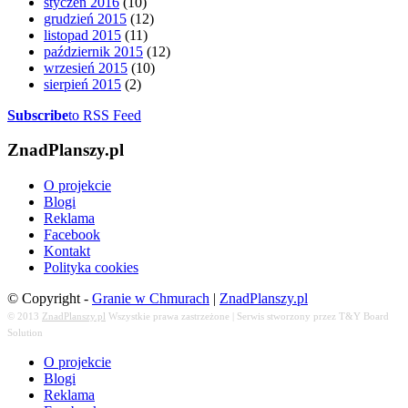
styczeń 2016
(10)
grudzień 2015
(12)
listopad 2015
(11)
październik 2015
(12)
wrzesień 2015
(10)
sierpień 2015
(2)
Subscribe
to RSS Feed
ZnadPlanszy.pl
O projekcie
Blogi
Reklama
Facebook
Kontakt
Polityka cookies
© Copyright -
Granie w Chmurach
|
ZnadPlanszy.pl
© 2013
ZnadPlanszy.pl
Wszystkie prawa zastrzeżone | Serwis stworzony przez T&Y Board
Solution
O projekcie
Blogi
Reklama