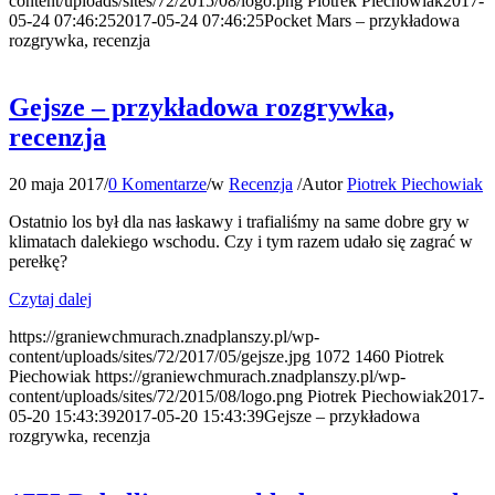
content/uploads/sites/72/2015/08/logo.png
Piotrek Piechowiak
2017-
05-24 07:46:25
2017-05-24 07:46:25
Pocket Mars – przykładowa
rozgrywka, recenzja
Gejsze – przykładowa rozgrywka,
recenzja
20 maja 2017
/
0 Komentarze
/
w
Recenzja
/
Autor
Piotrek Piechowiak
Ostatnio los był dla nas łaskawy i trafialiśmy na same dobre gry w
klimatach dalekiego wschodu. Czy i tym razem udało się zagrać w
perełkę?
Czytaj dalej
https://graniewchmurach.znadplanszy.pl/wp-
content/uploads/sites/72/2017/05/gejsze.jpg
1072
1460
Piotrek
Piechowiak
https://graniewchmurach.znadplanszy.pl/wp-
content/uploads/sites/72/2015/08/logo.png
Piotrek Piechowiak
2017-
05-20 15:43:39
2017-05-20 15:43:39
Gejsze – przykładowa
rozgrywka, recenzja