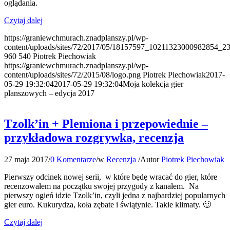
oglądania.
Czytaj dalej
https://graniewchmurach.znadplanszy.pl/wp-
content/uploads/sites/72/2017/05/18157597_10211323000982854_
960
540
Piotrek Piechowiak
https://graniewchmurach.znadplanszy.pl/wp-
content/uploads/sites/72/2015/08/logo.png
Piotrek Piechowiak
2017-
05-29 19:32:04
2017-05-29 19:32:04
Moja kolekcja gier
planszowych – edycja 2017
Tzolk’in + Plemiona i przepowiednie –
przykładowa rozgrywka, recenzja
27 maja 2017
/
0 Komentarze
/
w
Recenzja
/
Autor
Piotrek Piechowiak
Pierwszy odcinek nowej serii, w które będę wracać do gier, które
recenzowałem na początku swojej przygody z kanałem. Na
pierwszy ogień idzie Tzolk’in, czyli jedna z najbardziej popularnych
gier euro. Kukurydza, koła zębate i świątynie. Takie klimaty. 🙂
Czytaj dalej