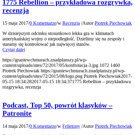
1775 Rebellion – przykładowa rozgrywka,
recenzja
15 maja 2017
/
0 Komentarze
/
w
Recenzja
/
Autor
Piotrek Piechowiak
W dzisiejszym odcinku stosunkowo lekka gra w klimatach
amerykańskiej wojny o niepodległość. Dzielimy się na zespoły i
staramy się kontrolować jak najwięcej stanów.
Czytaj dalej
https://graniewchmurach.znadplanszy.pl/wp-
content/uploads/sites/72/2017/05/konfrotacja-3.jpg
1072
1460
Piotrek Piechowiak
https://graniewchmurach.znadplanszy.pl/wp-
content/uploads/sites/72/2015/08/logo.png
Piotrek Piechowiak
2017-
05-15 18:34:28
2017-05-15 18:34:37
1775 Rebellion – przykładowa
rozgrywka, recenzja
Podcast, Top 50, powrót klasyków –
Patronite
14 maja 2017
/
0 Komentarze
/
w
Felietony
/
Autor
Piotrek Piechowiak