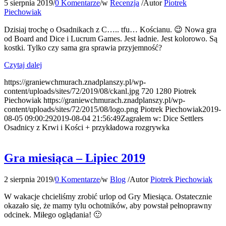
5 sierpnia 2019
/
0 Komentarze
/
w
Recenzja
/
Autor
Piotrek
Piechowiak
Dzisiaj trochę o Osadnikach z C….. tfu… Kościanu. 😉 Nowa gra
od Board and Dice i Lucrum Games. Jest ładnie. Jest kolorowo. Są
kostki. Tylko czy sama gra sprawia przyjemność?
Czytaj dalej
https://graniewchmurach.znadplanszy.pl/wp-
content/uploads/sites/72/2019/08/ckanl.jpg
720
1280
Piotrek
Piechowiak
https://graniewchmurach.znadplanszy.pl/wp-
content/uploads/sites/72/2015/08/logo.png
Piotrek Piechowiak
2019-
08-05 09:00:29
2019-08-04 21:56:49
Zagrałem w: Dice Settlers
Osadnicy z Krwi i Kości + przykładowa rozgrywka
Gra miesiąca – Lipiec 2019
2 sierpnia 2019
/
0 Komentarze
/
w
Blog
/
Autor
Piotrek Piechowiak
W wakacje chcieliśmy zrobić urlop od Gry Miesiąca. Ostatecznie
okazało się, że mamy tylu ochotników, aby powstał pełnoprawny
odcinek. Miłego oglądania! 🙂