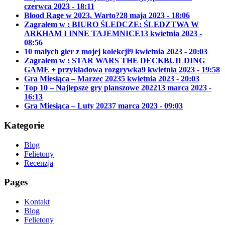
czerwca 2023 - 18:11
Blood Rage w 2023. Warto?
28 maja 2023 - 18:06
Zagrałem w : BIURO ŚLEDCZE: ŚLEDZTWA W
ARKHAM I INNE TAJEMNICE
13 kwietnia 2023 -
08:56
10 małych gier z mojej kolekcji
9 kwietnia 2023 - 20:03
Zagrałem w : STAR WARS THE DECKBUILDING
GAME + przykładowa rozgrywka
9 kwietnia 2023 - 19:58
Gra Miesiąca – Marzec 2023
5 kwietnia 2023 - 20:03
Top 10 – Najlepsze gry planszowe 2022
13 marca 2023 -
16:13
Gra Miesiąca – Luty 2023
7 marca 2023 - 09:03
Kategorie
Blog
Felietony
Recenzja
Pages
Kontakt
Blog
Felietony