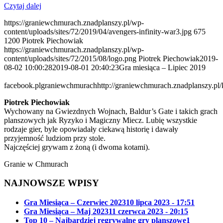
Czytaj dalej
https://graniewchmurach.znadplanszy.pl/wp-
content/uploads/sites/72/2019/04/avengers-infinity-war3.jpg
675
1200
Piotrek Piechowiak
https://graniewchmurach.znadplanszy.pl/wp-
content/uploads/sites/72/2015/08/logo.png
Piotrek Piechowiak
2019-
08-02 10:00:28
2019-08-01 20:40:23
Gra miesiąca – Lipiec 2019
facebook.plgraniewchmurach
http://graniewchmurach.znadplanszy.pl/
Piotrek Piechowiak
Wychowany na Gwiezdnych Wojnach, Baldur’s Gate i takich grach
planszowych jak Ryzyko i Magiczny Miecz. Lubię wszystkie
rodzaje gier, byle opowiadały ciekawą historię i dawały
przyjemność ludziom przy stole.
Najczęściej grywam z żoną (i dwoma kotami).
Granie w Chmurach
NAJNOWSZE WPISY
Gra Miesiąca – Czerwiec 2023
10 lipca 2023 - 17:51
Gra Miesiąca – Maj 2023
11 czerwca 2023 - 20:15
Top 10 – Najbardziej regrywalne gry planszowe
1