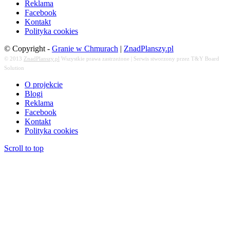
Reklama
Facebook
Kontakt
Polityka cookies
© Copyright -
Granie w Chmurach
|
ZnadPlanszy.pl
© 2013
ZnadPlanszy.pl
Wszystkie prawa zastrzeżone | Serwis stworzony przez T&Y Board
Solution
O projekcie
Blogi
Reklama
Facebook
Kontakt
Polityka cookies
Scroll to top