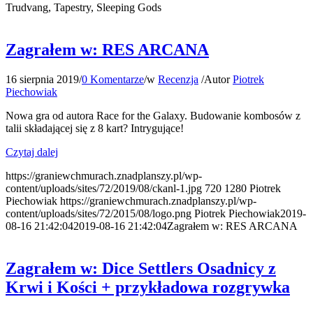
Trudvang, Tapestry, Sleeping Gods
Zagrałem w: RES ARCANA
16 sierpnia 2019
/
0 Komentarze
/
w
Recenzja
/
Autor
Piotrek
Piechowiak
Nowa gra od autora Race for the Galaxy. Budowanie kombosów z
talii składającej się z 8 kart? Intrygujące!
Czytaj dalej
https://graniewchmurach.znadplanszy.pl/wp-
content/uploads/sites/72/2019/08/ckanl-1.jpg
720
1280
Piotrek
Piechowiak
https://graniewchmurach.znadplanszy.pl/wp-
content/uploads/sites/72/2015/08/logo.png
Piotrek Piechowiak
2019-
08-16 21:42:04
2019-08-16 21:42:04
Zagrałem w: RES ARCANA
Zagrałem w: Dice Settlers Osadnicy z
Krwi i Kości + przykładowa rozgrywka