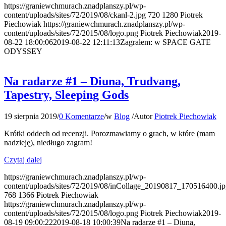
https://graniewchmurach.znadplanszy.pl/wp-
content/uploads/sites/72/2019/08/ckanl-2.jpg
720
1280
Piotrek
Piechowiak
https://graniewchmurach.znadplanszy.pl/wp-
content/uploads/sites/72/2015/08/logo.png
Piotrek Piechowiak
2019-
08-22 18:00:06
2019-08-22 12:11:13
Zagrałem: w SPACE GATE
ODYSSEY
Na radarze #1 – Diuna, Trudvang,
Tapestry, Sleeping Gods
19 sierpnia 2019
/
0 Komentarze
/
w
Blog
/
Autor
Piotrek Piechowiak
Krótki oddech od recenzji. Porozmawiamy o grach, w które (mam
nadzieję), niedługo zagram!
Czytaj dalej
https://graniewchmurach.znadplanszy.pl/wp-
content/uploads/sites/72/2019/08/inCollage_20190817_170516400.j
768
1366
Piotrek Piechowiak
https://graniewchmurach.znadplanszy.pl/wp-
content/uploads/sites/72/2015/08/logo.png
Piotrek Piechowiak
2019-
08-19 09:00:22
2019-08-18 10:00:39
Na radarze #1 – Diuna,