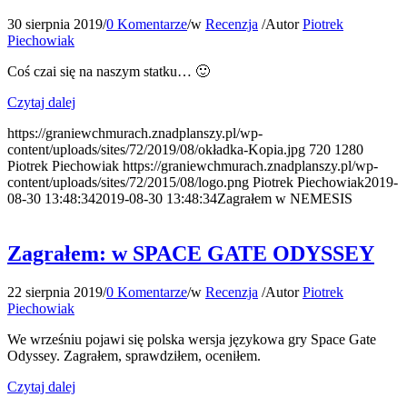
30 sierpnia 2019
/
0 Komentarze
/
w
Recenzja
/
Autor
Piotrek
Piechowiak
Coś czai się na naszym statku… 🙂
Czytaj dalej
https://graniewchmurach.znadplanszy.pl/wp-
content/uploads/sites/72/2019/08/okładka-Kopia.jpg
720
1280
Piotrek Piechowiak
https://graniewchmurach.znadplanszy.pl/wp-
content/uploads/sites/72/2015/08/logo.png
Piotrek Piechowiak
2019-
08-30 13:48:34
2019-08-30 13:48:34
Zagrałem w NEMESIS
Zagrałem: w SPACE GATE ODYSSEY
22 sierpnia 2019
/
0 Komentarze
/
w
Recenzja
/
Autor
Piotrek
Piechowiak
We wrześniu pojawi się polska wersja językowa gry Space Gate
Odyssey. Zagrałem, sprawdziłem, oceniłem.
Czytaj dalej