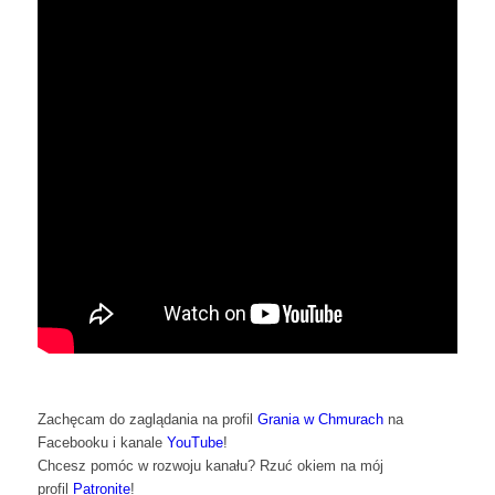
Zachęcam do zaglądania na profil
Grania w Chmurach
na
Facebooku i kanale
YouTube
!
Chcesz pomóc w rozwoju kanału? Rzuć okiem na mój
profil
Patronite
!