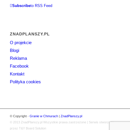
Subscribe
to RSS Feed
ZNADPLANSZY.PL
O projekcie
Blogi
Reklama
Facebook
Kontakt
Polityka cookies
© Copyright -
Granie w Chmurach
|
ZnadPlanszy.pl
© 2013
ZnadPlanszy.pl
Wszystkie prawa zastrzeżone | Serwis stworzony
przez T&Y Board Solution