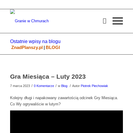
Ostatnie wpisy na blogu
ZnadPlanszy.pl
|
BLOGI
Gra Miesiąca – Luty 2023
/
/
/
7 marca 2023
0 Komentarze
w
Blog
Autor
Piotrek Piechowiak
Kolejny długi i napakowany zawartością odcinek Gry Miesiąca.
Co Wy ogrywaliście w lutym?