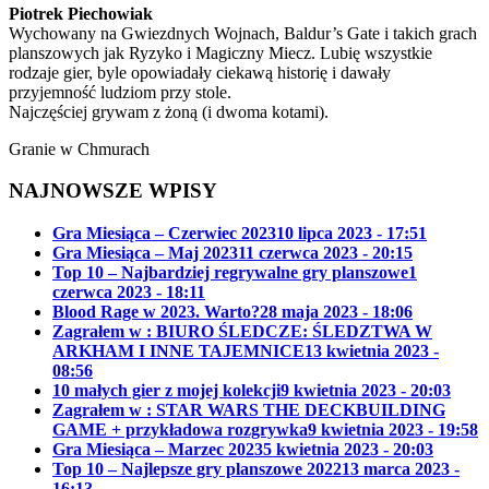
Piotrek Piechowiak
Wychowany na Gwiezdnych Wojnach, Baldur’s Gate i takich grach
planszowych jak Ryzyko i Magiczny Miecz. Lubię wszystkie
rodzaje gier, byle opowiadały ciekawą historię i dawały
przyjemność ludziom przy stole.
Najczęściej grywam z żoną (i dwoma kotami).
Granie w Chmurach
NAJNOWSZE WPISY
Gra Miesiąca – Czerwiec 2023
10 lipca 2023 - 17:51
Gra Miesiąca – Maj 2023
11 czerwca 2023 - 20:15
Top 10 – Najbardziej regrywalne gry planszowe
1
czerwca 2023 - 18:11
Blood Rage w 2023. Warto?
28 maja 2023 - 18:06
Zagrałem w : BIURO ŚLEDCZE: ŚLEDZTWA W
ARKHAM I INNE TAJEMNICE
13 kwietnia 2023 -
08:56
10 małych gier z mojej kolekcji
9 kwietnia 2023 - 20:03
Zagrałem w : STAR WARS THE DECKBUILDING
GAME + przykładowa rozgrywka
9 kwietnia 2023 - 19:58
Gra Miesiąca – Marzec 2023
5 kwietnia 2023 - 20:03
Top 10 – Najlepsze gry planszowe 2022
13 marca 2023 -
16:13