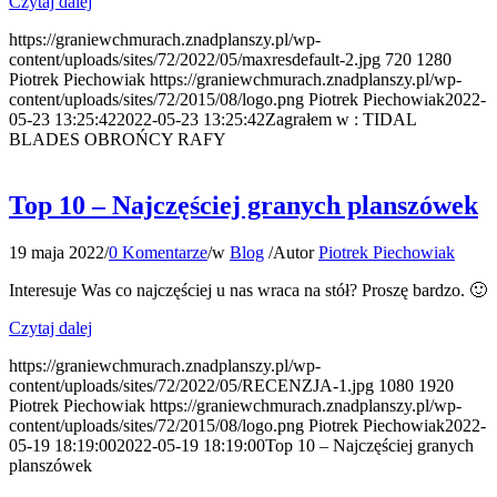
Czytaj dalej
https://graniewchmurach.znadplanszy.pl/wp-
content/uploads/sites/72/2022/05/maxresdefault-2.jpg
720
1280
Piotrek Piechowiak
https://graniewchmurach.znadplanszy.pl/wp-
content/uploads/sites/72/2015/08/logo.png
Piotrek Piechowiak
2022-
05-23 13:25:42
2022-05-23 13:25:42
Zagrałem w : TIDAL
BLADES OBROŃCY RAFY
Top 10 – Najczęściej granych planszówek
19 maja 2022
/
0 Komentarze
/
w
Blog
/
Autor
Piotrek Piechowiak
Interesuje Was co najczęściej u nas wraca na stół? Proszę bardzo. 🙂
Czytaj dalej
https://graniewchmurach.znadplanszy.pl/wp-
content/uploads/sites/72/2022/05/RECENZJA-1.jpg
1080
1920
Piotrek Piechowiak
https://graniewchmurach.znadplanszy.pl/wp-
content/uploads/sites/72/2015/08/logo.png
Piotrek Piechowiak
2022-
05-19 18:19:00
2022-05-19 18:19:00
Top 10 – Najczęściej granych
planszówek