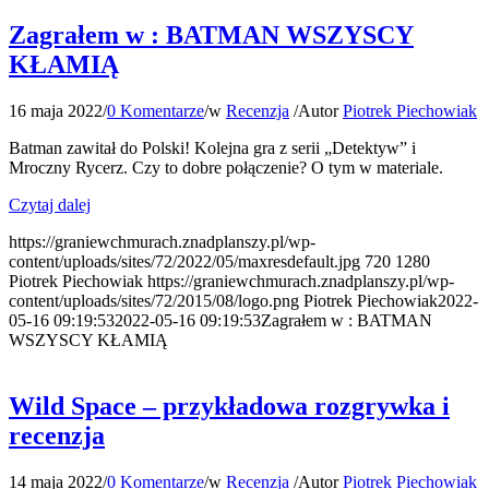
Zagrałem w : BATMAN WSZYSCY
KŁAMIĄ
16 maja 2022
/
0 Komentarze
/
w
Recenzja
/
Autor
Piotrek Piechowiak
Batman zawitał do Polski! Kolejna gra z serii „Detektyw” i
Mroczny Rycerz. Czy to dobre połączenie? O tym w materiale.
Czytaj dalej
https://graniewchmurach.znadplanszy.pl/wp-
content/uploads/sites/72/2022/05/maxresdefault.jpg
720
1280
Piotrek Piechowiak
https://graniewchmurach.znadplanszy.pl/wp-
content/uploads/sites/72/2015/08/logo.png
Piotrek Piechowiak
2022-
05-16 09:19:53
2022-05-16 09:19:53
Zagrałem w : BATMAN
WSZYSCY KŁAMIĄ
Wild Space – przykładowa rozgrywka i
recenzja
14 maja 2022
/
0 Komentarze
/
w
Recenzja
/
Autor
Piotrek Piechowiak