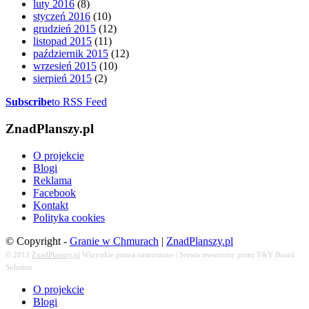
luty 2016
(8)
styczeń 2016
(10)
grudzień 2015
(12)
listopad 2015
(11)
październik 2015
(12)
wrzesień 2015
(10)
sierpień 2015
(2)
Subscribe
to RSS Feed
ZnadPlanszy.pl
O projekcie
Blogi
Reklama
Facebook
Kontakt
Polityka cookies
© Copyright -
Granie w Chmurach
|
ZnadPlanszy.pl
© 2013
ZnadPlanszy.pl
Wszystkie prawa zastrzeżone | Serwis stworzony przez T&Y Board
Solution
O projekcie
Blogi