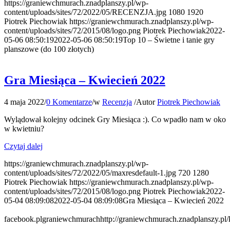
https://graniewchmurach.znadplanszy.pl/wp-
content/uploads/sites/72/2022/05/RECENZJA.jpg
1080
1920
Piotrek Piechowiak
https://graniewchmurach.znadplanszy.pl/wp-
content/uploads/sites/72/2015/08/logo.png
Piotrek Piechowiak
2022-
05-06 08:50:19
2022-05-06 08:50:19
Top 10 – Świetne i tanie gry
planszowe (do 100 złotych)
Gra Miesiąca – Kwiecień 2022
4 maja 2022
/
0 Komentarze
/
w
Recenzja
/
Autor
Piotrek Piechowiak
Wylądował kolejny odcinek Gry Miesiąca :). Co wpadło nam w oko
w kwietniu?
Czytaj dalej
https://graniewchmurach.znadplanszy.pl/wp-
content/uploads/sites/72/2022/05/maxresdefault-1.jpg
720
1280
Piotrek Piechowiak
https://graniewchmurach.znadplanszy.pl/wp-
content/uploads/sites/72/2015/08/logo.png
Piotrek Piechowiak
2022-
05-04 08:09:08
2022-05-04 08:09:08
Gra Miesiąca – Kwiecień 2022
facebook.plgraniewchmurach
http://graniewchmurach.znadplanszy.pl/