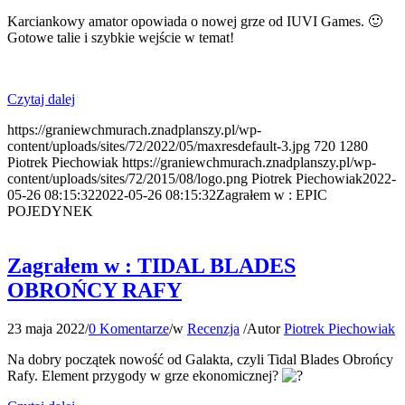
Karciankowy amator opowiada o nowej grze od
IUVI Games
. 🙂
Gotowe talie i szybkie wejście w temat!
Czytaj dalej
https://graniewchmurach.znadplanszy.pl/wp-
content/uploads/sites/72/2022/05/maxresdefault-3.jpg
720
1280
Piotrek Piechowiak
https://graniewchmurach.znadplanszy.pl/wp-
content/uploads/sites/72/2015/08/logo.png
Piotrek Piechowiak
2022-
05-26 08:15:32
2022-05-26 08:15:32
Zagrałem w : EPIC
POJEDYNEK
Zagrałem w : TIDAL BLADES
OBROŃCY RAFY
23 maja 2022
/
0 Komentarze
/
w
Recenzja
/
Autor
Piotrek Piechowiak
Na dobry początek nowość od
Galakta
, czyli Tidal Blades Obrońcy
Rafy. Element przygody w grze ekonomicznej?