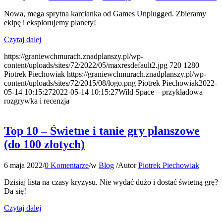
Nowa, mega sprytna karcianka od
Games Unplugged
. Zbieramy
ekipę i eksplorujemy planety!
Czytaj dalej
https://graniewchmurach.znadplanszy.pl/wp-
content/uploads/sites/72/2022/05/maxresdefault2.jpg
720
1280
Piotrek Piechowiak
https://graniewchmurach.znadplanszy.pl/wp-
content/uploads/sites/72/2015/08/logo.png
Piotrek Piechowiak
2022-
05-14 10:15:27
2022-05-14 10:15:27
Wild Space – przykładowa
rozgrywka i recenzja
Top 10 – Świetne i tanie gry planszowe
(do 100 złotych)
6 maja 2022
/
0 Komentarze
/
w
Blog
/
Autor
Piotrek Piechowiak
Dzisiaj lista na czasy kryzysu. Nie wydać dużo i dostać świetną grę?
Da się!
Czytaj dalej