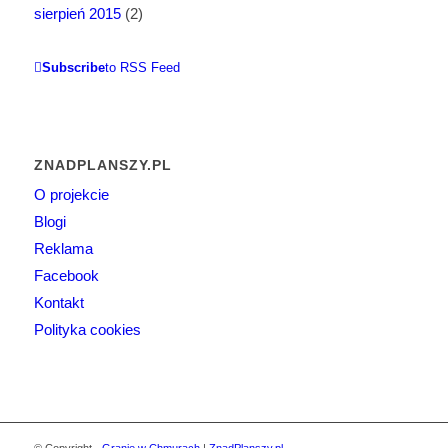
sierpień 2015
(2)
Subscribe
to RSS Feed
ZNADPLANSZY.PL
O projekcie
Blogi
Reklama
Facebook
Kontakt
Polityka cookies
© Copyright -
Granie w Chmurach
|
ZnadPlanszy.pl