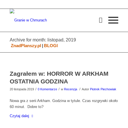
Archive for month: listopad, 2019
ZnadPlanszy.pl
|
BLOGI
Zagrałem w: HORROR W ARKHAM
OSTATNIA GODZINA
/
/
/
20 listopada 2019
0 Komentarze
w
Recenzja
Autor
Piotrek Piechowiak
Nowa gra z serii Arkham. Godzina w tytule. Czas rozgrywki około
60 minut. Dobre to?
Czytaj dalej