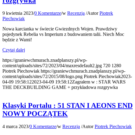
rozgrywka
9 kwietnia 2023
/
0 Komentarze
/
w
Recenzja
/
Autor
Piotrek
Piechowiak
Nowa karcianka w świecie Gwiezdnych Wojen. Prawdziwy
pojedynek Rebelia vs Imperium z budowaniem talii. Niech Moc
będzie z Wami!
Czytaj dalej
https://graniewchmurach.znadplanszy.pl/wp-
content/uploads/sites/72/2023/04/maxresdefault2.jpg
720
1280
Piotrek Piechowiak
https://graniewchmurach.znadplanszy.pl/wp-
content/uploads/sites/72/2015/08/logo.png
Piotrek Piechowiak
2023-
04-09 19:58:12
2023-04-09 19:58:12
Zagrałem w : STAR WARS
THE DECKBUILDING GAME + przykładowa rozgrywka
Klasyki Portalu : 51 STAN I AEONS END
NOWY POCZĄTEK
4 marca 2023
/
0 Komentarze
/
w
Recenzja
/
Autor
Piotrek Piechowiak