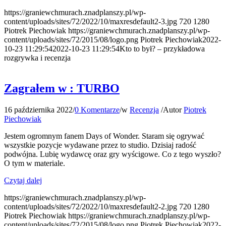
https://graniewchmurach.znadplanszy.pl/wp-
content/uploads/sites/72/2022/10/maxresdefault2-3.jpg
720
1280
Piotrek Piechowiak
https://graniewchmurach.znadplanszy.pl/wp-
content/uploads/sites/72/2015/08/logo.png
Piotrek Piechowiak
2022-
10-23 11:29:54
2022-10-23 11:29:54
Kto to był? – przykładowa
rozgrywka i recenzja
Zagrałem w : TURBO
16 października 2022
/
0 Komentarze
/
w
Recenzja
/
Autor
Piotrek
Piechowiak
Jestem ogromnym fanem Days of Wonder. Staram się ogrywać
wszystkie pozycje wydawane przez to studio. Dzisiaj radość
podwójna. Lubię wydawcę oraz gry wyścigowe. Co z tego wyszło?
O tym w materiale.
Czytaj dalej
https://graniewchmurach.znadplanszy.pl/wp-
content/uploads/sites/72/2022/10/maxresdefault2-2.jpg
720
1280
Piotrek Piechowiak
https://graniewchmurach.znadplanszy.pl/wp-
content/uploads/sites/72/2015/08/logo.png
Piotrek Piechowiak
2022-