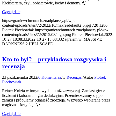
Kickstartera, czyli bohaterowie, lochy i demony. 🙂
Czytaj dalej
https://graniewchmurach.znadplanszy.pl/wp-
content/uploads/sites/72/2022/10/maxresdefault2-5.jpg
720
1280
Piotrek Piechowiak
https://graniewchmurach.znadplanszy.pl/wp-
content/uploads/sites/72/2015/08/logo.png
Piotrek Piechowiak
2022-
10-27 18:08:33
2022-10-27 18:08:33
Zagrałem w: MASSIVE
DARKNESS 2 HELLSCAPE
Kto to był? – przykładowa rozgrywka i
recenzja
23 października 2022
/
0 Komentarze
/
w
Recenzja
/
Autor
Piotrek
Piechowiak
Reiner Knizia w innym wydaniu niż zazwyczaj. Zamiast gier z
liczbami i kolorami – gra dedukcyjna. Przemieszczamy się po
zamku i próbujemy odnaleźć złodzieja. Wszystko wspierane przez
magiczną skrzynkę. 🙂
Czytaj dalej