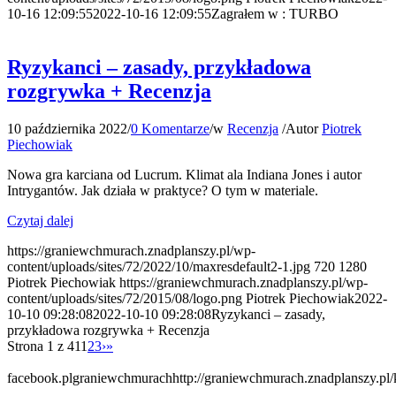
10-16 12:09:55
2022-10-16 12:09:55
Zagrałem w : TURBO
Ryzykanci – zasady, przykładowa
rozgrywka + Recenzja
10 października 2022
/
0 Komentarze
/
w
Recenzja
/
Autor
Piotrek
Piechowiak
Nowa gra karciana od Lucrum. Klimat ala Indiana Jones i autor
Intrygantów. Jak działa w praktyce? O tym w materiale.
Czytaj dalej
https://graniewchmurach.znadplanszy.pl/wp-
content/uploads/sites/72/2022/10/maxresdefault2-1.jpg
720
1280
Piotrek Piechowiak
https://graniewchmurach.znadplanszy.pl/wp-
content/uploads/sites/72/2015/08/logo.png
Piotrek Piechowiak
2022-
10-10 09:28:08
2022-10-10 09:28:08
Ryzykanci – zasady,
przykładowa rozgrywka + Recenzja
Strona 1 z 41
1
2
3
›
»
facebook.plgraniewchmurach
http://graniewchmurach.znadplanszy.pl/