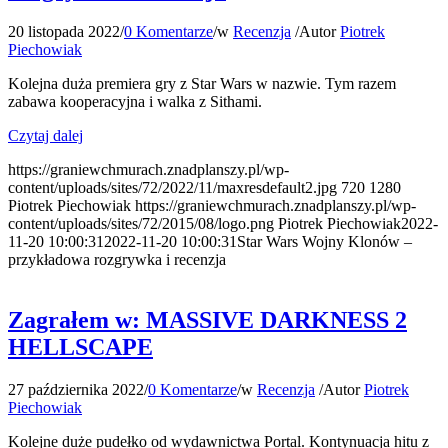
20 listopada 2022
/
0 Komentarze
/
w
Recenzja
/
Autor
Piotrek
Piechowiak
Kolejna duża premiera gry z Star Wars w nazwie. Tym razem
zabawa kooperacyjna i walka z Sithami.
Czytaj dalej
https://graniewchmurach.znadplanszy.pl/wp-
content/uploads/sites/72/2022/11/maxresdefault2.jpg
720
1280
Piotrek Piechowiak
https://graniewchmurach.znadplanszy.pl/wp-
content/uploads/sites/72/2015/08/logo.png
Piotrek Piechowiak
2022-
11-20 10:00:31
2022-11-20 10:00:31
Star Wars Wojny Klonów –
przykładowa rozgrywka i recenzja
Zagrałem w: MASSIVE DARKNESS 2
HELLSCAPE
27 października 2022
/
0 Komentarze
/
w
Recenzja
/
Autor
Piotrek
Piechowiak
Kolejne duże pudełko od wydawnictwa Portal. Kontynuacja hitu z