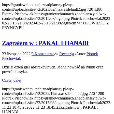
https://graniewchmurach.znadplanszy.pl/wp-
content/uploads/sites/72/2023/02/maxresdefault2.jpg
720
1280
Piotrek Piechowiak
https://graniewchmurach.znadplanszy.pl/wp-
content/uploads/sites/72/2015/08/logo.png
Piotrek Piechowiak
2023-
02-25 15:21:38
2023-02-25 15:21:38
Zagrałem w : OPOWIEŚCI Z
PRYNCYPII
Zagrałem w : PAKAL I HANABI
23 listopada 2022
/
0 Komentarze
/
w
Recenzja
/
Autor
Piotrek
Piechowiak
Dzisiaj dzień gier abstrakcyjnych. Jedna nowość na rynku oraz
powrót klasyka.
Czytaj dalej
https://graniewchmurach.znadplanszy.pl/wp-
content/uploads/sites/72/2022/11/maxresdefault22.jpg
720
1280
Piotrek Piechowiak
https://graniewchmurach.znadplanszy.pl/wp-
content/uploads/sites/72/2015/08/logo.png
Piotrek Piechowiak
2022-
11-23 18:45:23
2022-11-23 18:45:23
Zagrałem w : PAKAL I
HANABI