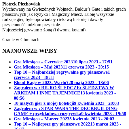
Piotrek Piechowiak
Wychowany na Gwiezdnych Wojnach, Baldur’s Gate i takich grach
planszowych jak Ryzyko i Magiczny Miecz. Lubię wszystkie
rodzaje gier, byle opowiadały ciekawą historię i dawały
przyjemność ludziom przy stole.
Najczęściej grywam z żoną (i dwoma kotami).
Granie w Chmurach
NAJNOWSZE WPISY
Gra Miesiąca – Czerwiec 2023
10 lipca 2023 - 17:51
Gra Miesiąca – Maj 2023
11 czerwca 2023 - 20:15
Top 10 – Najbardziej regrywalne gry planszowe
1
czerwca 2023 - 18:11
Blood Rage w 2023. Warto?
28 maja 2023 - 18:06
Zagrałem w : BIURO ŚLEDCZE: ŚLEDZTWA W
ARKHAM I INNE TAJEMNICE
13 kwietnia 2023 -
08:56
10 małych gier z mojej kolekcji
9 kwietnia 2023 - 20:03
Zagrałem w : STAR WARS THE DECKBUILDING
GAME + przykładowa rozgrywka
9 kwietnia 2023 - 19:58
Gra Miesiąca – Marzec 2023
5 kwietnia 2023 - 20:03
Top 10 – Najlepsze gry planszowe 2022
13 marca 2023 -