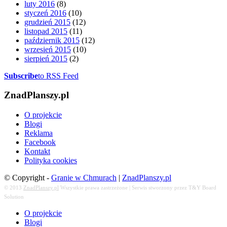
luty 2016
(8)
styczeń 2016
(10)
grudzień 2015
(12)
listopad 2015
(11)
październik 2015
(12)
wrzesień 2015
(10)
sierpień 2015
(2)
Subscribe
to RSS Feed
ZnadPlanszy.pl
O projekcie
Blogi
Reklama
Facebook
Kontakt
Polityka cookies
© Copyright -
Granie w Chmurach
|
ZnadPlanszy.pl
© 2013
ZnadPlanszy.pl
Wszystkie prawa zastrzeżone | Serwis stworzony przez T&Y Board
Solution
O projekcie
Blogi