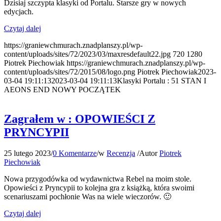
Dzisiaj szczypta klasyki od Portalu. Starsze gry w nowych
edycjach.
Czytaj dalej
https://graniewchmurach.znadplanszy.pl/wp-
content/uploads/sites/72/2023/03/maxresdefault22.jpg
720
1280
Piotrek Piechowiak
https://graniewchmurach.znadplanszy.pl/wp-
content/uploads/sites/72/2015/08/logo.png
Piotrek Piechowiak
2023-
03-04 19:11:13
2023-03-04 19:11:13
Klasyki Portalu : 51 STAN I
AEONS END NOWY POCZĄTEK
Zagrałem w : OPOWIEŚCI Z
PRYNCYPII
25 lutego 2023
/
0 Komentarze
/
w
Recenzja
/
Autor
Piotrek
Piechowiak
Nowa przygodówka od wydawnictwa Rebel na moim stole.
Opowieści z Pryncypii to kolejna gra z książką, która swoimi
scenariuszami pochłonie Was na wiele wieczorów. 🙂
Czytaj dalej