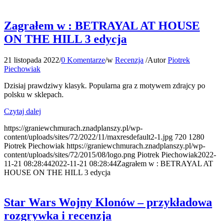
Zagrałem w : BETRAYAL AT HOUSE
ON THE HILL 3 edycja
21 listopada 2022
/
0 Komentarze
/
w
Recenzja
/
Autor
Piotrek
Piechowiak
Dzisiaj prawdziwy klasyk. Popularna gra z motywem zdrajcy po
polsku w sklepach.
Czytaj dalej
https://graniewchmurach.znadplanszy.pl/wp-
content/uploads/sites/72/2022/11/maxresdefault2-1.jpg
720
1280
Piotrek Piechowiak
https://graniewchmurach.znadplanszy.pl/wp-
content/uploads/sites/72/2015/08/logo.png
Piotrek Piechowiak
2022-
11-21 08:28:44
2022-11-21 08:28:44
Zagrałem w : BETRAYAL AT
HOUSE ON THE HILL 3 edycja
Star Wars Wojny Klonów – przykładowa
rozgrywka i recenzja