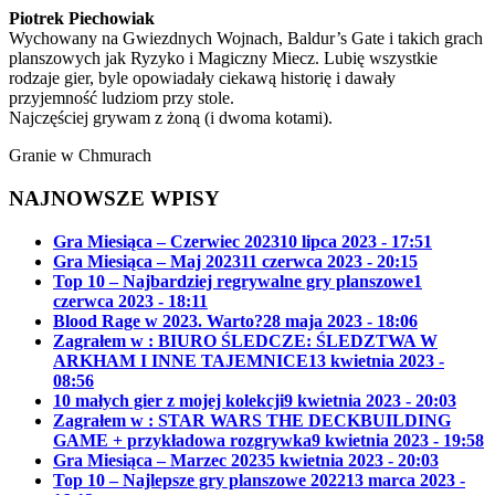
Piotrek Piechowiak
Wychowany na Gwiezdnych Wojnach, Baldur’s Gate i takich grach
planszowych jak Ryzyko i Magiczny Miecz. Lubię wszystkie
rodzaje gier, byle opowiadały ciekawą historię i dawały
przyjemność ludziom przy stole.
Najczęściej grywam z żoną (i dwoma kotami).
Granie w Chmurach
NAJNOWSZE WPISY
Gra Miesiąca – Czerwiec 2023
10 lipca 2023 - 17:51
Gra Miesiąca – Maj 2023
11 czerwca 2023 - 20:15
Top 10 – Najbardziej regrywalne gry planszowe
1
czerwca 2023 - 18:11
Blood Rage w 2023. Warto?
28 maja 2023 - 18:06
Zagrałem w : BIURO ŚLEDCZE: ŚLEDZTWA W
ARKHAM I INNE TAJEMNICE
13 kwietnia 2023 -
08:56
10 małych gier z mojej kolekcji
9 kwietnia 2023 - 20:03
Zagrałem w : STAR WARS THE DECKBUILDING
GAME + przykładowa rozgrywka
9 kwietnia 2023 - 19:58
Gra Miesiąca – Marzec 2023
5 kwietnia 2023 - 20:03
Top 10 – Najlepsze gry planszowe 2022
13 marca 2023 -