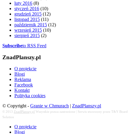
luty 2016
(8)
styczeń 2016
(10)
grudzień 2015
(12)
listopad 2015
(11)
październik 2015
(12)
wrzesień 2015
(10)
sierpień 2015
(2)
Subscribe
to RSS Feed
ZnadPlanszy.pl
O projekcie
Blogi
Reklama
Facebook
Kontakt
Polityka cookies
© Copyright -
Granie w Chmurach
|
ZnadPlanszy.pl
© 2013
ZnadPlanszy.pl
Wszystkie prawa zastrzeżone | Serwis stworzony przez T&Y Board
Solution
O projekcie
Blogi