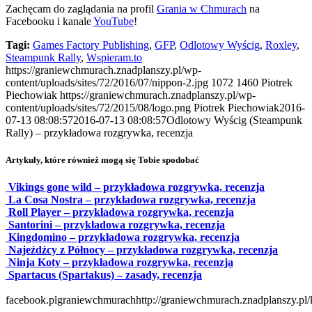
Zachęcam do zaglądania na profil
Grania w Chmurach
na
Facebooku i kanale
YouTube
!
Tagi:
Games Factory Publishing
,
GFP
,
Odlotowy Wyścig
,
Roxley
,
Steampunk Rally
,
Wspieram.to
https://graniewchmurach.znadplanszy.pl/wp-
content/uploads/sites/72/2016/07/nippon-2.jpg
1072
1460
Piotrek
Piechowiak
https://graniewchmurach.znadplanszy.pl/wp-
content/uploads/sites/72/2015/08/logo.png
Piotrek Piechowiak
2016-
07-13 08:08:57
2016-07-13 08:08:57
Odlotowy Wyścig (Steampunk
Rally) – przykładowa rozgrywka, recenzja
Artykuły, które również mogą się Tobie spodobać
Vikings gone wild – przykładowa rozgrywka, recenzja
La Cosa Nostra – przykładowa rozgrywka, recenzja
Roll Player – przykładowa rozgrywka, recenzja
Santorini – przykładowa rozgrywka, recenzja
Kingdomino – przykładowa rozgrywka, recenzja
Najeźdźcy z Północy – przykładowa rozgrywka, recenzja
Ninja Koty – przykładowa rozgrywka, recenzja
Spartacus (Spartakus) – zasady, recenzja
facebook.plgraniewchmurach
http://graniewchmurach.znadplanszy.pl/