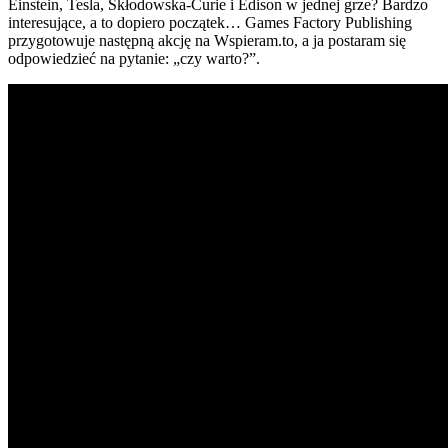
Einstein, Tesla, Skłodowska-Curie i Edison w jednej grze? Bardzo
interesujące, a to dopiero początek… Games Factory Publishing
przygotowuje następną akcję na Wspieram.to, a ja postaram się
odpowiedzieć na pytanie: „czy warto?”.