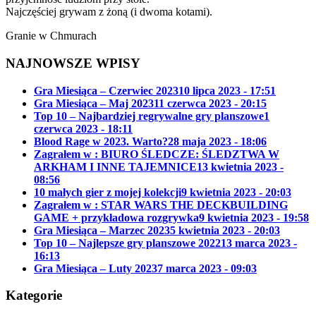
Najczęściej grywam z żoną (i dwoma kotami).
Granie w Chmurach
NAJNOWSZE WPISY
Gra Miesiąca – Czerwiec 2023
10 lipca 2023 - 17:51
Gra Miesiąca – Maj 2023
11 czerwca 2023 - 20:15
Top 10 – Najbardziej regrywalne gry planszowe
1
czerwca 2023 - 18:11
Blood Rage w 2023. Warto?
28 maja 2023 - 18:06
Zagrałem w : BIURO ŚLEDCZE: ŚLEDZTWA W
ARKHAM I INNE TAJEMNICE
13 kwietnia 2023 -
08:56
10 małych gier z mojej kolekcji
9 kwietnia 2023 - 20:03
Zagrałem w : STAR WARS THE DECKBUILDING
GAME + przykładowa rozgrywka
9 kwietnia 2023 - 19:58
Gra Miesiąca – Marzec 2023
5 kwietnia 2023 - 20:03
Top 10 – Najlepsze gry planszowe 2022
13 marca 2023 -
16:13
Gra Miesiąca – Luty 2023
7 marca 2023 - 09:03
Kategorie