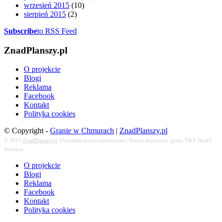
wrzesień 2015
(10)
sierpień 2015
(2)
Subscribe
to RSS Feed
ZnadPlanszy.pl
O projekcie
Blogi
Reklama
Facebook
Kontakt
Polityka cookies
© Copyright -
Granie w Chmurach
|
ZnadPlanszy.pl
© 2013
ZnadPlanszy.pl
Wszystkie prawa zastrzeżone | Serwis stworzony przez T&Y Board
Solution
O projekcie
Blogi
Reklama
Facebook
Kontakt
Polityka cookies