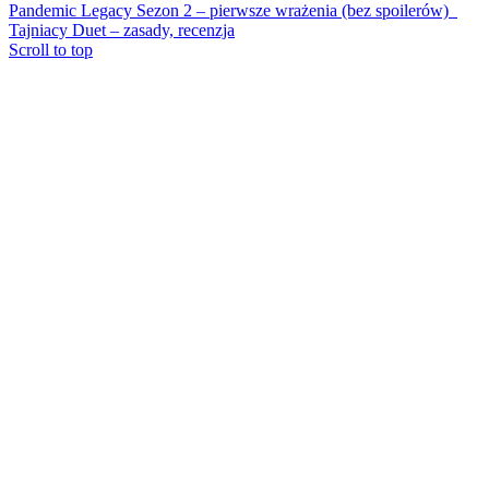
Pandemic Legacy Sezon 2 – pierwsze wrażenia (bez spoilerów)
Tajniacy Duet – zasady, recenzja
Scroll to top