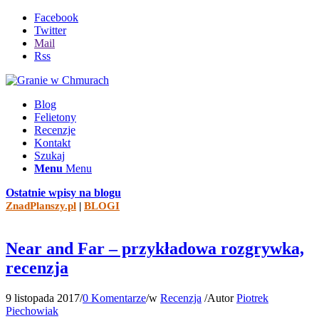
Facebook
Twitter
Mail
Rss
Blog
Felietony
Recenzje
Kontakt
Szukaj
Menu
Menu
Ostatnie wpisy na blogu
ZnadPlanszy.pl
|
BLOGI
Near and Far – przykładowa rozgrywka,
recenzja
9 listopada 2017
/
0 Komentarze
/
w
Recenzja
/
Autor
Piotrek
Piechowiak