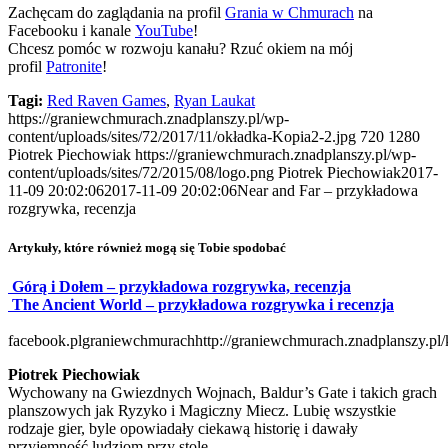
Zachęcam do zaglądania na profil
Grania w Chmurach
na
Facebooku i kanale
YouTube
!
Chcesz pomóc w rozwoju kanału? Rzuć okiem na mój
profil
Patronite
!
Tagi:
Red Raven Games
,
Ryan Laukat
https://graniewchmurach.znadplanszy.pl/wp-
content/uploads/sites/72/2017/11/okładka-Kopia2-2.jpg
720
1280
Piotrek Piechowiak
https://graniewchmurach.znadplanszy.pl/wp-
content/uploads/sites/72/2015/08/logo.png
Piotrek Piechowiak
2017-
11-09 20:02:06
2017-11-09 20:02:06
Near and Far – przykładowa
rozgrywka, recenzja
Artykuły, które również mogą się Tobie spodobać
Górą i Dołem – przykładowa rozgrywka, recenzja
The Ancient World – przykładowa rozgrywka i recenzja
facebook.plgraniewchmurach
http://graniewchmurach.znadplanszy.pl/
Piotrek Piechowiak
Wychowany na Gwiezdnych Wojnach, Baldur’s Gate i takich grach
planszowych jak Ryzyko i Magiczny Miecz. Lubię wszystkie
rodzaje gier, byle opowiadały ciekawą historię i dawały
przyjemność ludziom przy stole.