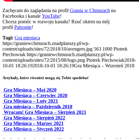
Zachęcam do zaglądania na profil
Grania w Chmurach
na
Facebooku i kanale
YouTube
!
Chcesz pomóc w rozwoju kanału? Rzuć okiem na mój
profil
Patronite
!
Tagi:
Gra miesiąca
https://graniewchmurach.znadplanszy.pl/wp-
content/uploads/sites/72/2018/10/avengers.jpg
563
1000
Piotrek
Piechowiak
https://graniewchmurach.znadplanszy.pl/wp-
content/uploads/sites/72/2015/08/logo.png
Piotrek Piechowiak
2018-
10-01 18:26:19
2018-10-01 18:26:19
Gra Miesiąca – Wrzesień 2018
Artykuły, które również mogą się Tobie spodobać
Gra Miesiąca – Maj 2020
Gra Miesiąca – Czerwiec 2020
Gra Miesiąca – Luty 2021
Gra miesiąca – Październik 2018
Wracam! Gra Miesiąca – Sierpień 2021
Gra Miesiąca – Sierpień 2022
Gra Miesiąca – Marzec 2021
Gra Miesiąca – Styczeń 2022