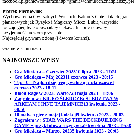
facebook.plgraniewchmurach
http://graniewchmurach.znadplanszy.pl/
Piotrek Piechowiak
Wychowany na Gwiezdnych Wojnach, Baldur’s Gate i takich grach
planszowych jak Ryzyko i Magiczny Miecz. Lubię wszystkie
rodzaje gier, byle opowiadały ciekawą historię i dawały
przyjemność ludziom przy stole.
Najczęściej grywam z żoną (i dwoma kotami).
Granie w Chmurach
NAJNOWSZE WPISY
Gra Miesiąca – Czerwiec 2023
10 lipca 2023 - 17:51
Gra Miesiąca – Maj 2023
11 czerwca 2023 - 20:15
Top 10 – Najbardziej regrywalne gry planszowe
1
czerwca 2023 - 18:11
Blood Rage w 2023. Warto?
28 maja 2023 - 18:06
Zagrałem w : BIURO ŚLEDCZE: ŚLEDZTWA W
ARKHAM I INNE TAJEMNICE
13 kwietnia 2023 -
08:56
10 małych gier z mojej kolekcji
9 kwietnia 2023 - 20:03
Zagrałem w : STAR WARS THE DECKBUILDING
GAME + przykładowa rozgrywka
9 kwietnia 2023 - 19:58
Gra Miesiąca – Marzec 2023
5 kwietnia 2023 - 20:03