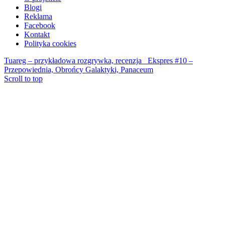
Blogi
Reklama
Facebook
Kontakt
Polityka cookies
Tuareg – przykładowa rozgrywka, recenzja
Ekspres #10 –
Przepowiednia, Obrońcy Galaktyki, Panaceum
Scroll to top