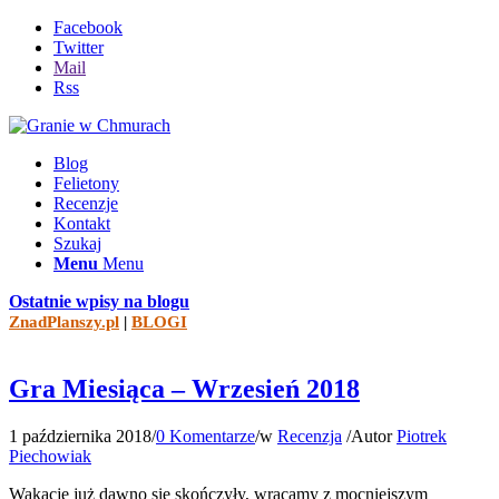
Facebook
Twitter
Mail
Rss
Blog
Felietony
Recenzje
Kontakt
Szukaj
Menu
Menu
Ostatnie wpisy na blogu
ZnadPlanszy.pl
|
BLOGI
Gra Miesiąca – Wrzesień 2018
1 października 2018
/
0 Komentarze
/
w
Recenzja
/
Autor
Piotrek
Piechowiak
Wakacje już dawno się skończyły, wracamy z mocniejszym