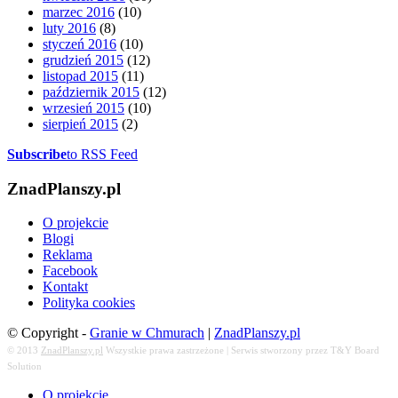
marzec 2016
(10)
luty 2016
(8)
styczeń 2016
(10)
grudzień 2015
(12)
listopad 2015
(11)
październik 2015
(12)
wrzesień 2015
(10)
sierpień 2015
(2)
Subscribe
to RSS Feed
ZnadPlanszy.pl
O projekcie
Blogi
Reklama
Facebook
Kontakt
Polityka cookies
© Copyright -
Granie w Chmurach
|
ZnadPlanszy.pl
© 2013
ZnadPlanszy.pl
Wszystkie prawa zastrzeżone | Serwis stworzony przez T&Y Board
Solution
O projekcie