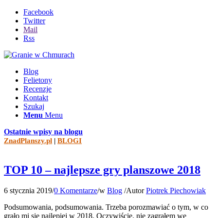
Facebook
Twitter
Mail
Rss
Blog
Felietony
Recenzje
Kontakt
Szukaj
Menu
Menu
Ostatnie wpisy na blogu
ZnadPlanszy.pl
|
BLOGI
TOP 10 – najlepsze gry planszowe 2018
6 stycznia 2019
/
0 Komentarze
/
w
Blog
/
Autor
Piotrek Piechowiak
Podsumowania, podsumowania. Trzeba porozmawiać o tym, w co
grało mi się najlepiej w 2018. Oczywiście, nie zagrałem we