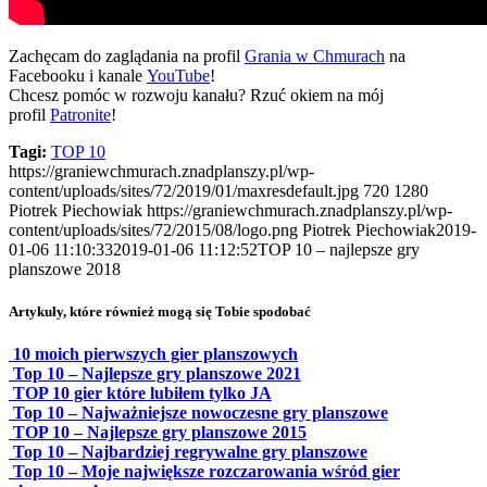
Zachęcam do zaglądania na profil
Grania w Chmurach
na
Facebooku i kanale
YouTube
!
Chcesz pomóc w rozwoju kanału? Rzuć okiem na mój
profil
Patronite
!
Tagi:
TOP 10
https://graniewchmurach.znadplanszy.pl/wp-
content/uploads/sites/72/2019/01/maxresdefault.jpg
720
1280
Piotrek Piechowiak
https://graniewchmurach.znadplanszy.pl/wp-
content/uploads/sites/72/2015/08/logo.png
Piotrek Piechowiak
2019-
01-06 11:10:33
2019-01-06 11:12:52
TOP 10 – najlepsze gry
planszowe 2018
Artykuły, które również mogą się Tobie spodobać
10 moich pierwszych gier planszowych
Top 10 – Najlepsze gry planszowe 2021
TOP 10 gier które lubiłem tylko JA
Top 10 – Najważniejsze nowoczesne gry planszowe
TOP 10 – Najlepsze gry planszowe 2015
Top 10 – Najbardziej regrywalne gry planszowe
Top 10 – Moje największe rozczarowania wśród gier