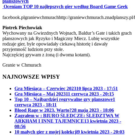
planszowych
Oceniam TOP 10 najlepszych gier według Board Game Geek
facebook.plgraniewchmurach
http://graniewchmurach.znadplanszy.pl/
Piotrek Piechowiak
Wychowany na Gwiezdnych Wojnach, Baldur’s Gate i takich grach
planszowych jak Ryzyko i Magiczny Miecz. Lubię wszystkie
rodzaje gier, byle opowiadały ciekawą historię i dawały
przyjemność ludziom przy stole.
Najczęściej grywam z żoną (i dwoma kotami).
Granie w Chmurach
NAJNOWSZE WPISY
Gra Miesiąca – Czerwiec 2023
10 lipca 2023 - 17:51
Gra Miesiąca – Maj 2023
11 czerwca 2023 - 20:15
Top 10 – Najbardziej regrywalne gry planszowe
1
czerwca 2023 - 18:11
Blood Rage w 2023. Warto?
28 maja 2023 - 18:06
Zagrałem w : BIURO ŚLEDCZE: ŚLEDZTWA W
ARKHAM I INNE TAJEMNICE
13 kwietnia 2023 -
08:56
10 małych gier z mojej kolekcji
9 kwietnia 2023 - 20:03