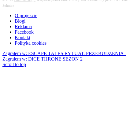
© 2013
ZnadPlanszy.pl
Wszystkie prawa zastrzeżone | Serwis stworzony przez T&Y Board
Solution
O projekcie
Blogi
Reklama
Facebook
Kontakt
Polityka cookies
Zagrałem w: ESCAPE TALES RYTUAŁ PRZEBUDZENIA
Zagrałem w: DICE THRONE SEZON 2
Scroll to top