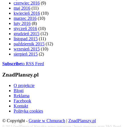
czerwiec 2016
(9)
maj 2016
(11)
kwiecień 2016
(10)
marzec 2016
(10)
luty 2016
(8)
styczeń 2016
(10)
grudzień 2015
(12)
listopad 2015
(11)
październik 2015
(12)
wrzesień 2015
(10)
sierpień 2015
(2)
Subscribe
to RSS Feed
ZnadPlanszy.pl
O projekcie
Blogi
Reklama
Facebook
Kontakt
Polityka cookies
© Copyright -
Granie w Chmurach
|
ZnadPlanszy.pl
© 2013
ZnadPlanszy.pl
Wszystkie prawa zastrzeżone | Serwis stworzony przez T&Y Board