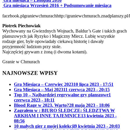
Gra miesiąca – Listopad 2016
Gra miesiąca Wrzesień 2016 + Podsumowanie miesiąca
facebook.plgraniewchmurach
http://graniewchmurach.znadplanszy.pl/
Piotrek Piechowiak
Wychowany na Gwiezdnych Wojnach, Baldur’s Gate i takich grach
planszowych jak Ryzyko i Magiczny Miecz. Lubię wszystkie
rodzaje gier, byle opowiadały ciekawą historię i dawały
przyjemność ludziom przy stole.
Najczęściej grywam z żoną (i dwoma kotami).
Granie w Chmurach
NAJNOWSZE WPISY
Gra Miesiąca – Czerwiec 2023
10 lipca 2023 - 17:51
Gra Miesiąca – Maj 2023
11 czerwca 2023 - 20:15
Top 10 – Najbardziej regrywalne gry planszowe
1
czerwca 2023 - 18:11
Blood Rage w 2023. Warto?
28 maja 2023 - 18:06
Zagrałem w : BIURO ŚLEDCZE: ŚLEDZTWA W
ARKHAM I INNE TAJEMNICE
13 kwietnia 2023 -
08:56
10 małych gier z mojej kolekcji
9 kwietnia 2023 - 20:03