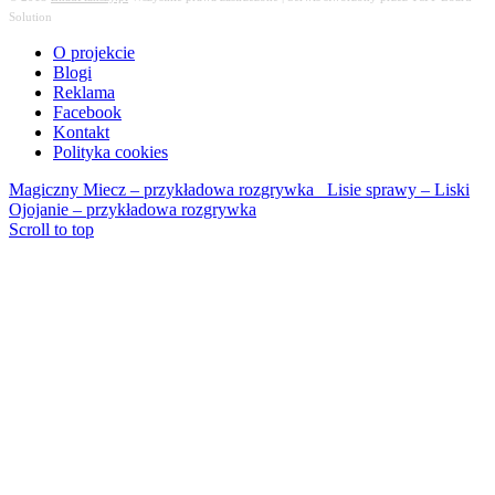
Solution
O projekcie
Blogi
Reklama
Facebook
Kontakt
Polityka cookies
Magiczny Miecz – przykładowa rozgrywka
Lisie sprawy – Liski
Ojojanie – przykładowa rozgrywka
Scroll to top