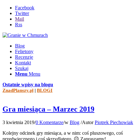
Facebook
Twitter
Mail
Rss
Blog
Felietony
Recenzje
Kontakt
Szukaj
Menu
Menu
Ostatnie wpisy na blogu
ZnadPlanszy.pl
|
BLOGI
Gra miesiąca – Marzec 2019
3 kwietnia 2019
/
0 Komentarze
/
w
Blog
/
Autor
Piotrek Piechowiak
Kolejny odcinek gry miesiąca, a w nim: coś pluszowego, coś
przedwiecznego i coś skrzydlatego. 😉 Zapraszamy!