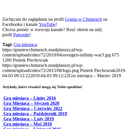
Zachęcam do zaglądania na profil
Grania w Chmurach
na
Facebooku i kanale
YouTube
!
Chcesz pomóc w rozwoju kanału? Rzuć okiem na mój
profil
Patronite
!
Tagi:
Gra miesiąca
https://graniewchmurach.znadplanszy.pl/wp-
content/uploads/sites/72/2019/04/avengers-infinity-war3.jpg
675
1200
Piotrek Piechowiak
https://graniewchmurach.znadplanszy.pl/wp-
content/uploads/sites/72/2015/08/logo.png
Piotrek Piechowiak
2019-
04-03 09:12:22
2019-04-03 09:12:22
Gra miesiąca – Marzec 2019
Artykuły, które również mogą się Tobie spodobać
Gra miesiąca – Lipiec 2016
Gra Miesiąca – Styczeń 2020
Gra Miesiąca – Czerwiec 2022
Gra miesiąca – Październik 2019
Gra Miesiąca – Luty 2019
Gra miesiąca – Maj 2018