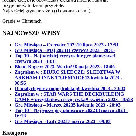
przyjemność ludziom przy stole.
Najczęściej grywam z żoną (i dwoma kotami).
Granie w Chmurach
NAJNOWSZE WPISY
Gra Miesiąca – Czerwiec 2023
10 lipca 2023 - 17:51
Gra Miesiąca – Maj 2023
11 czerwca 2023 - 20:15
Top 10 – Najbardziej regrywalne gry planszowe
1
czerwca 2023 - 18:11
Blood Rage w 2023. Warto?
28 maja 2023 - 18:06
Zagrałem w : BIURO ŚLEDCZE: ŚLEDZTWA W
ARKHAM I INNE TAJEMNICE
13 kwietnia 2023 -
08:56
10 małych gier z mojej kolekcji
9 kwietnia 2023 - 20:03
Zagrałem w : STAR WARS THE DECKBUILDING
GAME + przykładowa rozgrywka
9 kwietnia 2023 - 19:58
Gra Miesiąca – Marzec 2023
5 kwietnia 2023 - 20:03
Top 10 – Najlepsze gry planszowe 2022
13 marca 2023 -
16:13
Gra Miesiąca – Luty 2023
7 marca 2023 - 09:03
Kategorie