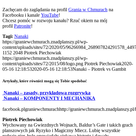
Zachęcam do zaglądania na profil
Grania w Chmurach
na
Facebooku i kanale
YouTube
!
Chcesz pomóc w rozwoju kanału? Rzuć okiem na mój
profil
Patronite
!
Tagi:
Nanaki
https://graniewchmurach.znadplanszy.pl/wp-
content/uploads/sites/72/2020/05/96266984_268907824291578_44
1152
2048
Piotrek Piechowiak
https://graniewchmurach.znadplanszy.pl/wp-
content/uploads/sites/72/2015/08/logo.png
Piotrek Piechowiak
2020-
05-16 12:18:53
2020-05-16 12:18:53
Nanaki – Piotrek vs Gambit
Artykuły, które również mogą się Tobie spodobać
Nanaki – zasady, przykładowa rozgrywka
Nanaki – KOMPONENTY I MECHANIKA
facebook.plgraniewchmurach
http://graniewchmurach.znadplanszy.pl/
Piotrek Piechowiak
Wychowany na Gwiezdnych Wojnach, Baldur’s Gate i takich grach
planszowych jak Ryzyko i Magiczny Miecz. Lubię wszystkie
rodzaje gier, byle opowiadały ciekawą historię i dawały