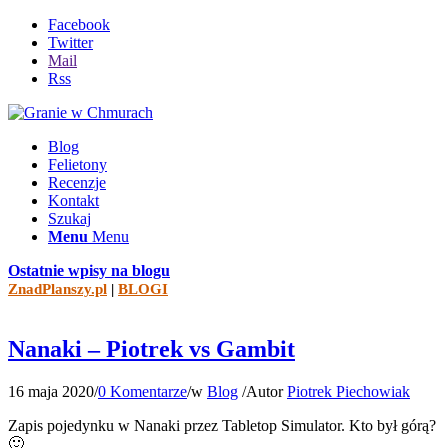
Facebook
Twitter
Mail
Rss
Blog
Felietony
Recenzje
Kontakt
Szukaj
Menu
Menu
Ostatnie wpisy na blogu
ZnadPlanszy.pl
|
BLOGI
Nanaki – Piotrek vs Gambit
16 maja 2020
/
0 Komentarze
/
w
Blog
/
Autor
Piotrek Piechowiak
Zapis pojedynku w Nanaki przez Tabletop Simulator. Kto był górą?
🙂