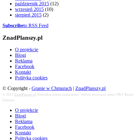
październik 2015
(12)
wrzesień 2015
(10)
sierpień 2015
(2)
Subscribe
to RSS Feed
ZnadPlanszy.pl
O projekcie
Blogi
Reklama
Facebook
Kontakt
Polityka cookies
© Copyright -
Granie w Chmurach
|
ZnadPlanszy.pl
© 2013
ZnadPlanszy.pl
Wszystkie prawa zastrzeżone | Serwis stworzony przez T&Y Board
Solution
O projekcie
Blogi
Reklama
Facebook
Kontakt
Polityka cookies