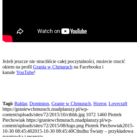
Jeżeli jeszcze nie straciliście całej poczytalności, możecie rzucić
okiem na profil
Grania w Chmurach
na Facebooku i
kanale
YouTube
!
Tagi:
Baldar
,
Dominion
,
Granie w Chmurach
,
Horror
,
Lovecraft
https://graniewchmurach.znadplanszy.pl/wp-
content/uploads/sites/72/2015/10/cthhh.jpg
1072
1460
Piotrek
Piechowiak
https://graniewchmurach.znadplanszy.pl/wp-
content/uploads/sites/72/2015/08/logo.png
Piotrek Piechowiak
2015-
10-30 08:45:40
2015-10-30 08:45:40
Cthulhu Światy – przykładowa
rozgrywka i recenzja