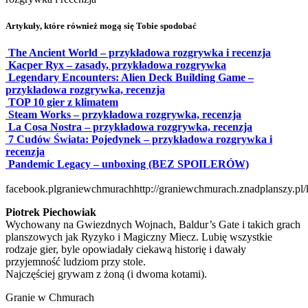
Artykuły, które również mogą się Tobie spodobać
The Ancient World – przykładowa rozgrywka i recenzja
Kacper Ryx – zasady, przykładowa rozgrywka
Legendary Encounters: Alien Deck Building Game –
przykładowa rozgrywka, recenzja
TOP 10 gier z klimatem
Steam Works – przykładowa rozgrywka, recenzja
La Cosa Nostra – przykładowa rozgrywka, recenzja
7 Cudów Świata: Pojedynek – przykładowa rozgrywka i
recenzja
Pandemic Legacy – unboxing (BEZ SPOILERÓW)
facebook.plgraniewchmurach
http://graniewchmurach.znadplanszy.pl/
Piotrek Piechowiak
Wychowany na Gwiezdnych Wojnach, Baldur’s Gate i takich grach
planszowych jak Ryzyko i Magiczny Miecz. Lubię wszystkie
rodzaje gier, byle opowiadały ciekawą historię i dawały
przyjemność ludziom przy stole.
Najczęściej grywam z żoną (i dwoma kotami).
Granie w Chmurach