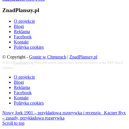
ZnadPlanszy.pl
O projekcie
Blogi
Reklama
Facebook
Kontakt
Polityka cookies
© Copyright -
Granie w Chmurach
|
ZnadPlanszy.pl
© 2013
ZnadPlanszy.pl
Wszystkie prawa zastrzeżone | Serwis stworzony przez T&Y Board
Solution
O projekcie
Blogi
Reklama
Facebook
Kontakt
Polityka cookies
Nowy Jork 1901 – przykładowa rozgrywka i recenzja
Kacper Ryx
– zasady, przykładowa rozgrywka
Scroll to top