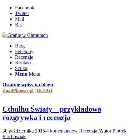
Facebook
Twitter
Mail
Rss
Blog
Felietony
Recenzje
Kontakt
Szukaj
Menu
Menu
Ostatnie wpisy na blogu
ZnadPlanszy.pl
|
BLOGI
Cthulhu Światy – przykładowa
rozgrywka i recenzja
30 października 2015
/
4 komentarze
/
w
Recenzja
/
Autor
Piotrek
Piechowiak