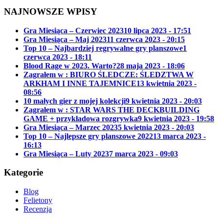
NAJNOWSZE WPISY
Gra Miesiąca – Czerwiec 2023
10 lipca 2023 - 17:51
Gra Miesiąca – Maj 2023
11 czerwca 2023 - 20:15
Top 10 – Najbardziej regrywalne gry planszowe
1
czerwca 2023 - 18:11
Blood Rage w 2023. Warto?
28 maja 2023 - 18:06
Zagrałem w : BIURO ŚLEDCZE: ŚLEDZTWA W
ARKHAM I INNE TAJEMNICE
13 kwietnia 2023 -
08:56
10 małych gier z mojej kolekcji
9 kwietnia 2023 - 20:03
Zagrałem w : STAR WARS THE DECKBUILDING
GAME + przykładowa rozgrywka
9 kwietnia 2023 - 19:58
Gra Miesiąca – Marzec 2023
5 kwietnia 2023 - 20:03
Top 10 – Najlepsze gry planszowe 2022
13 marca 2023 -
16:13
Gra Miesiąca – Luty 2023
7 marca 2023 - 09:03
Kategorie
Blog
Felietony
Recenzja