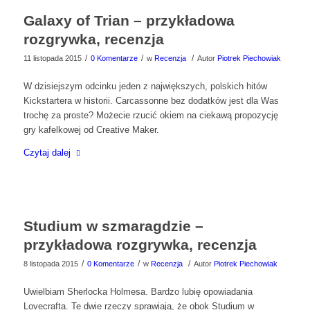
Galaxy of Trian – przykładowa
rozgrywka, recenzja
/
/
/
11 listopada 2015
0 Komentarze
w
Recenzja
Autor
Piotrek Piechowiak
W dzisiejszym odcinku jeden z największych, polskich hitów
Kickstartera w historii. Carcassonne bez dodatków jest dla Was
trochę za proste? Możecie rzucić okiem na ciekawą propozycję
gry kafelkowej od Creative Maker.
Czytaj dalej
Studium w szmaragdzie –
przykładowa rozgrywka, recenzja
/
/
/
8 listopada 2015
0 Komentarze
w
Recenzja
Autor
Piotrek Piechowiak
Uwielbiam Sherlocka Holmesa. Bardzo lubię opowiadania
Lovecrafta. Te dwie rzeczy sprawiają, że obok Studium w