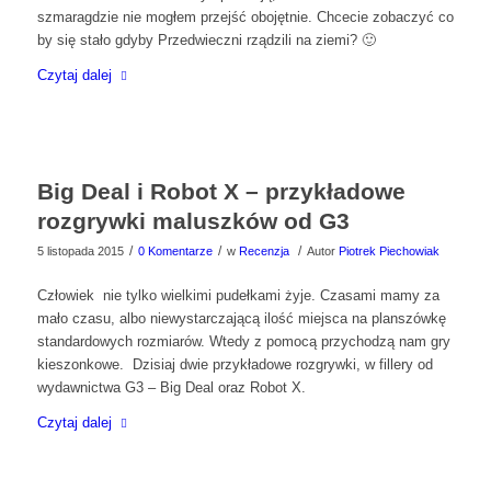
szmaragdzie nie mogłem przejść obojętnie. Chcecie zobaczyć co
by się stało gdyby Przedwieczni rządzili na ziemi? 🙂
Czytaj dalej
Big Deal i Robot X – przykładowe
rozgrywki maluszków od G3
/
/
/
5 listopada 2015
0 Komentarze
w
Recenzja
Autor
Piotrek Piechowiak
Człowiek nie tylko wielkimi pudełkami żyje. Czasami mamy za
mało czasu, albo niewystarczającą ilość miejsca na planszówkę
standardowych rozmiarów. Wtedy z pomocą przychodzą nam gry
kieszonkowe. Dzisiaj dwie przykładowe rozgrywki, w fillery od
wydawnictwa G3 – Big Deal oraz Robot X.
Czytaj dalej