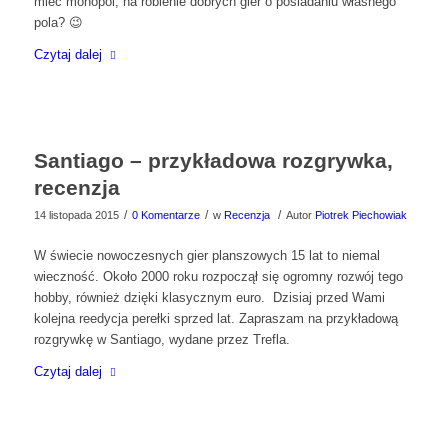
mieć monopol, na robienie dobrych gier o posiadaniu własnego
pola? 😉
Czytaj dalej
Santiago – przykładowa rozgrywka,
recenzja
/
/
/
14 listopada 2015
0 Komentarze
w
Recenzja
Autor
Piotrek Piechowiak
W świecie nowoczesnych gier planszowych 15 lat to niemal
wieczność. Około 2000 roku rozpoczął się ogromny rozwój tego
hobby, również dzięki klasycznym euro. Dzisiaj przed Wami
kolejna reedycja perełki sprzed lat. Zapraszam na przykładową
rozgrywkę w Santiago, wydane przez Trefla.
Czytaj dalej