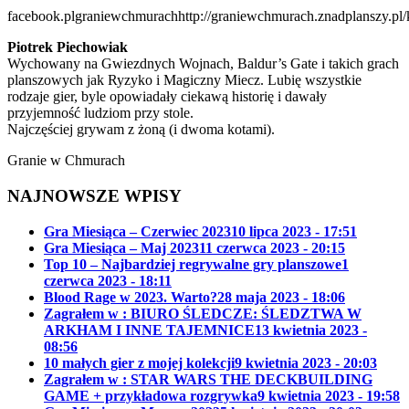
facebook.plgraniewchmurach
http://graniewchmurach.znadplanszy.pl/
Piotrek Piechowiak
Wychowany na Gwiezdnych Wojnach, Baldur’s Gate i takich grach
planszowych jak Ryzyko i Magiczny Miecz. Lubię wszystkie
rodzaje gier, byle opowiadały ciekawą historię i dawały
przyjemność ludziom przy stole.
Najczęściej grywam z żoną (i dwoma kotami).
Granie w Chmurach
NAJNOWSZE WPISY
Gra Miesiąca – Czerwiec 2023
10 lipca 2023 - 17:51
Gra Miesiąca – Maj 2023
11 czerwca 2023 - 20:15
Top 10 – Najbardziej regrywalne gry planszowe
1
czerwca 2023 - 18:11
Blood Rage w 2023. Warto?
28 maja 2023 - 18:06
Zagrałem w : BIURO ŚLEDCZE: ŚLEDZTWA W
ARKHAM I INNE TAJEMNICE
13 kwietnia 2023 -
08:56
10 małych gier z mojej kolekcji
9 kwietnia 2023 - 20:03
Zagrałem w : STAR WARS THE DECKBUILDING
GAME + przykładowa rozgrywka
9 kwietnia 2023 - 19:58