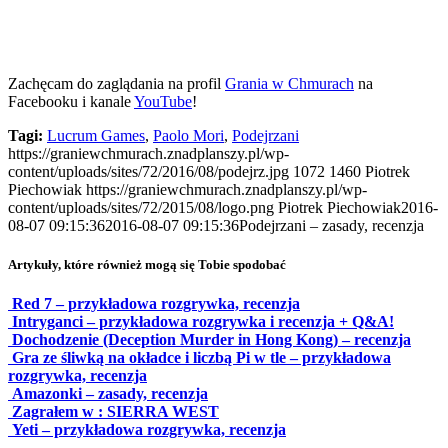
Zachęcam do zaglądania na profil
Grania w Chmurach
na
Facebooku i kanale
YouTube
!
Tagi:
Lucrum Games
,
Paolo Mori
,
Podejrzani
https://graniewchmurach.znadplanszy.pl/wp-
content/uploads/sites/72/2016/08/podejrz.jpg
1072
1460
Piotrek
Piechowiak
https://graniewchmurach.znadplanszy.pl/wp-
content/uploads/sites/72/2015/08/logo.png
Piotrek Piechowiak
2016-
08-07 09:15:36
2016-08-07 09:15:36
Podejrzani – zasady, recenzja
Artykuły, które również mogą się Tobie spodobać
Red 7 – przykładowa rozgrywka, recenzja
Intryganci – przykładowa rozgrywka i recenzja + Q&A!
Dochodzenie (Deception Murder in Hong Kong) – recenzja
Gra ze śliwką na okładce i liczbą Pi w tle – przykładowa
rozgrywka, recenzja
Amazonki – zasady, recenzja
Zagrałem w : SIERRA WEST
Yeti – przykładowa rozgrywka, recenzja