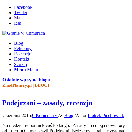
Facebook
Twitter
Mail
Rss
Blog
Felietony
Recenzje
Kontakt
Szukaj
Menu
Menu
Ostatnie wpisy na blogu
ZnadPlanszy.pl
|
BLOGI
Podejrzani – zasady, recenzja
7 sierpnia 2016
/
0 Komentarze
/
w
Blog
/
Autor
Piotrek Piechowiak
Na niedzielny poranek coś lekkiego. Zasady i recenzja nowej gry
od Lucrum Games, czyli Podejrzani. Będziemy starali się zgadnąć: