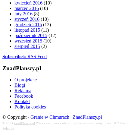
kwiecień 2016
(10)
marzec 2016
(10)
luty 2016
(8)
styczeń 2016
(10)
grudzień 2015
(12)
listopad 2015
(11)
październik 2015
(12)
wrzesień 2015
(10)
sierpień 2015
(2)
Subscribe
to RSS Feed
ZnadPlanszy.pl
O projekcie
Blogi
Reklama
Facebook
Kontakt
Polityka cookies
© Copyright -
Granie w Chmurach
|
ZnadPlanszy.pl
© 2013
ZnadPlanszy.pl
Wszystkie prawa zastrzeżone | Serwis stworzony przez T&Y Board
Solution