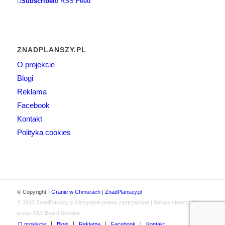
Subscribe
to RSS Feed
ZNADPLANSZY.PL
O projekcie
Blogi
Reklama
Facebook
Kontakt
Polityka cookies
© Copyright -
Granie w Chmurach
|
ZnadPlanszy.pl
© 2013
ZnadPlanszy.pl
Wszystkie prawa zastrzeżone | Serwis stworzony
przez T&Y Board Solution
O projekcie
Blogi
Reklama
Facebook
Kontakt