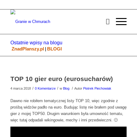
Ostatnie wpisy na blogu
ZnadPlanszy.pl
|
BLOGI
TOP 10 gier euro (eurosucharów)
/
/
/
4 marca 2018
0 Komentarze
w
Blog
Autor
Piotrek Piechowiak
Dawno nie robiłem tematycznej listy TOP 10, więc zgodnie z
prośbą widzów padło na euro. Budując listę nie brałem pod uwagę
gier z mojej TOP50. Drugim warunkiem była umowność tematu,
więc tutaj odpadali wikingowie, mechy i inni przedwieczni. 🙂