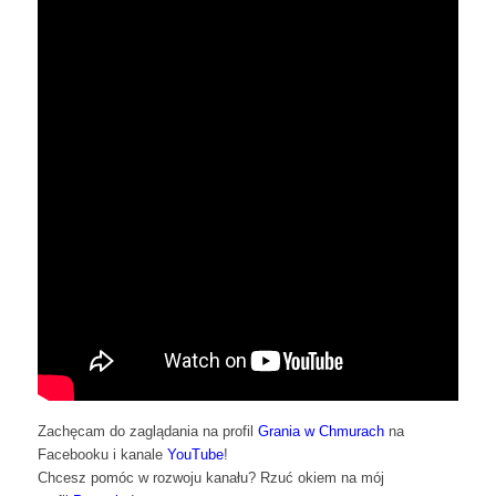
Zachęcam do zaglądania na profil
Grania w Chmurach
na
Facebooku i kanale
YouTube
!
Chcesz pomóc w rozwoju kanału? Rzuć okiem na mój