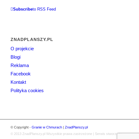
Subscribe
to RSS Feed
ZNADPLANSZY.PL
O projekcie
Blogi
Reklama
Facebook
Kontakt
Polityka cookies
© Copyright -
Granie w Chmurach
|
ZnadPlanszy.pl
© 2013
ZnadPlanszy.pl
Wszystkie prawa zastrzeżone | Serwis stworzony