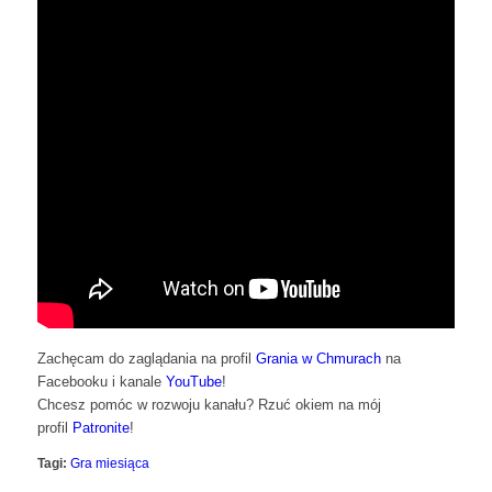
Zachęcam do zaglądania na profil
Grania w Chmurach
na
Facebooku i kanale
YouTube
!
Chcesz pomóc w rozwoju kanału? Rzuć okiem na mój
profil
Patronite
!
Tagi:
Gra miesiąca